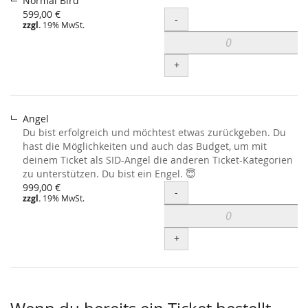
Normal Bird
599,00 €
Menge
-
zzgl.
19% MwSt.
+
Angel
Du bist erfolgreich und möchtest etwas zurückgeben. Du
hast die Möglichkeiten und auch das Budget, um mit
deinem Ticket als SID-Angel die anderen Ticket-Kategorien
zu unterstützen. Du bist ein Engel. 😇
999,00 €
Menge
-
zzgl.
19% MwSt.
+