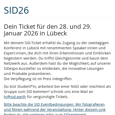
Zum
SID26
Haupt-
Inhalt
springen
Dein Ticket für den 28. und 29.
Januar 2026 in Lübeck
Mit deinem SID-Ticket erhältst du Zugang zu der zweitägigen
Konferenz in Lübeck mit renommierten Speaker:innen und
Expert:innen, die dich mit ihren Erkenntnissen und Einblicken
begeistern werden. Du triffst Gleichgesinnte und baust dein
Netzwerk aus. Außerdem hast du die Möglichkeit, auf unserer
SIDexpo Aussteller zu entdecken, die innovative Lösungen
und Produkte präsentieren.
Die Verpflegung ist im Preis inbegriffen.
Du bist Student*in, arbeitest bei einer NGO oder möchtest als
Gruppe zum SID kommen? schreib uns eine Mail an
hi@sid.earth
für vergünstigte Tickets.
Bitte beachte die SID Eventbedingungen. Wir fotografieren
und filmen während der Veranstaltung. Hinter diesem Link
findest du alle weiteren Infos zum SIDregelwerk