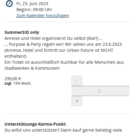
Fr, 23. Juni 2023
Beginn:
09:00
Uhr
Zum Kalender hinzufügen
Produkte
SummerSID only
Unkategorisierte
Anreise und Hotel organisierst Du selbst (klar!) …
… Purpose & Party regeln wir! Wir sehen uns am 23.6.2023
Produkte
(Anreise, Hotel und Eintritt zur Urban Future ist NICHT
enthalten!)
Ein Ticket ist ausschließlich buchbar für alle Menschen aus
Stadtwerken & Kommunen!
299,00 €
Menge
-
zzgl.
19% MwSt.
+
Unterstützungs-Karma-Punkt
Du willst uns unterstützen? Dann kauf gerne beliebig viele